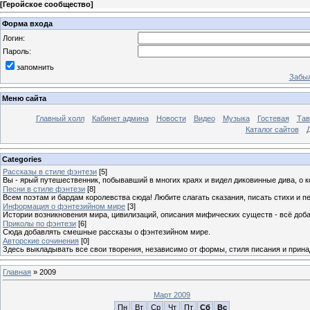
[
Геройское сообщество
]
Форма входа
Логин:
Пароль:
запомнить
Забыл
Меню сайта
Главный холл
Кабинет админа
Новости
Видео
Музыка
Гостевая
Тав
Каталог сайтов
Categories
Рассказы в стиле фэнтези
[5]
Вы - ярый путешественник, побывавший в многих краях и видел диковинные дива, о к
Песни в стиле фэнтези
[8]
Всем поэтам и бардам королевства сюда! Любите слагать сказания, писать стихи и п
Информация о фэнтезийном мире
[3]
Истории возникновения мира, цивилизаций, описания мифических существ - всё доб
Приколы по фэнтези
[6]
Сюда добавлять смешные рассказы о фэнтезийном мире.
Авторские сочинения
[0]
Здесь выкладывать все свои творения, независимо от формы, стиля писания и прина
Главная
»
2009
Март 2009
Пн
Вт
Ср
Чт
Пт
Сб
Вс