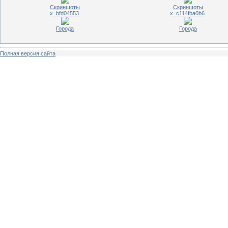
Скриншоты
Скриншоты
x_bfd04553
x_c114fba0b6
Города
Города
Полная версия сайта