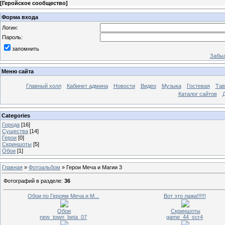
[
Геройское сообщество
]
Форма входа
Логин:
Пароль:
запомнить
Забыл
Меню сайта
Главный холл
Кабинет админа
Новости
Видео
Музыка
Гостевая
Тав
Каталог сайтов
Categories
Города
[16]
Существа
[14]
Герои
[0]
Скриншоты
[5]
Обои
[1]
Главная
»
Фотоальбом
» Герои Меча и Магии 3
Фотографий в разделе
:
36
Обои по Героям Меча и М...
Вот это лажа!!!!!!
Обои
Скриншоты
new_town_beta_07
game_44_scr4