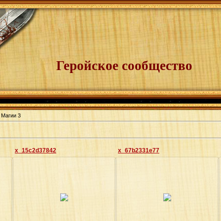
Геройское сообщество
 Магии 3
x_15c2d37842
x_67b2331e77
14.03.2009
14.03.2009
Agrail
Agrail