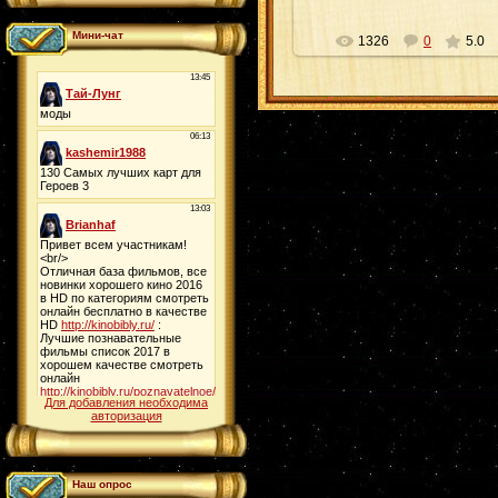
Мини-чат
1326
0
5.0
Для добавления необходима
авторизация
Наш опрос