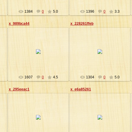
1384
0
5.0
1396
0
3.3
x_989bca44
x_228261ffeb
14.03.2009
14.03.2009
Agrail
Agrail
1607
0
4.5
1304
0
5.0
x_295eeac1
x_e6a85261
14.03.2009
14.03.2009
Agrail
Agrail