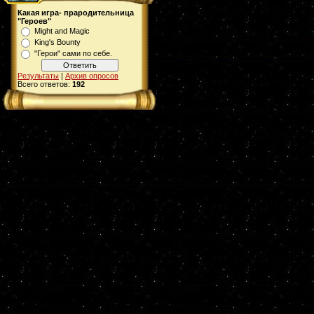
Какая игра- прародительница
"Героев"
Might and Magic
King's Bounty
"Герои" сами по себе.
Результаты
|
Архив опросов
Всего ответов:
192