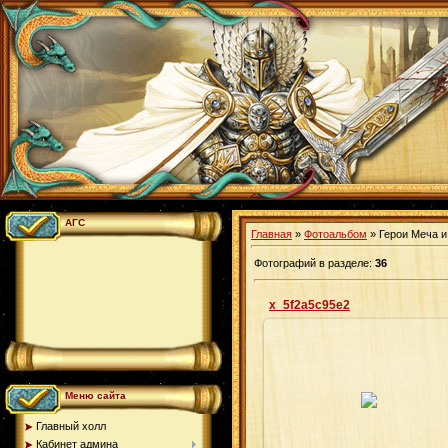
АГС
Главная
»
Фотоальбом
» Герои Меча и
Фотографий в разделе
:
36
x_5f2a5c95e2
14.03.2009
Меню сайта
Agrail
Главный холл
Кабинет админа