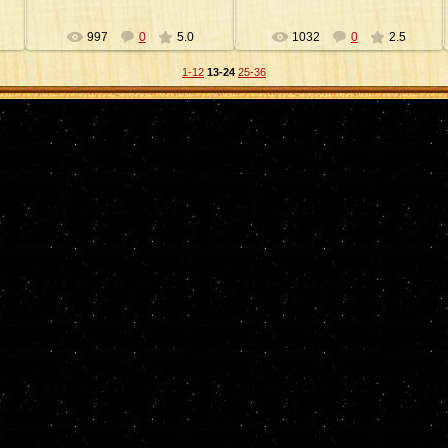
997
0
5.0
1032
0
2.5
1-12
13-24
25-36