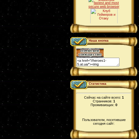
Наша кнопка
Статистика
Сейчас на сайте всего:
1
Странников:
1
Проживающих:
0
Пользователи, посетившие
сегодня сайт: