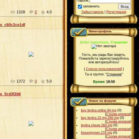
Пароль:
запомнить
Забыл пароль
|
Регистрация
1328
0
4.0
x_c60c2ce1df
Мини-профиль
Добро пожаловать,
Странник
!
14.03.2009
Гость, мы рады Вас видеть.
Пожалуйста зарегистрируйтесь
Agrail
или авторизуйтесь!
[
Список пользователей
]
Ты в группе: "
Странник
"
1372
0
5.0
Время:
18:59
x_5cd3f2b6
Новое на форуме
buy levitra online 94 mg
(0)
[
Столик игроков
]
buy levitra 10 mg 260 mg
(0)
14.03.2009
[
Столик игроков
]
levitra cheap 260 mg
(0)
Agrail
[
Столик игроков
]
Kesentymen 278 mg
(0)
[
Столик игроков
]