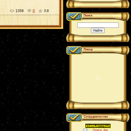
1358
0
3.8
Поиск
Плеер
Сотрудничество