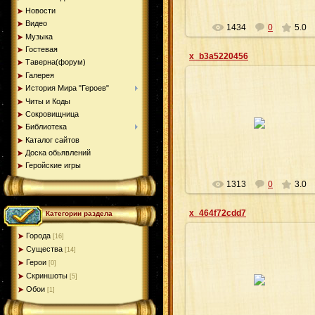
Новости
Видео
1434
0
5.0
Музыка
Гостевая
x_b3a5220456
Таверна(форум)
Галерея
История Мира "Героев"
Читы и Коды
14.03.2009
Сокровищница
Библиотека
Agrail
Каталог сайтов
Доска обьявлений
Геройские игры
1313
0
3.0
x_464f72cdd7
Категории раздела
Города
[16]
Существа
[14]
Герои
[0]
14.03.2009
Скриншоты
[5]
Обои
[1]
Agrail