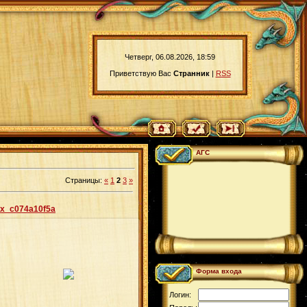
Четверг, 06.08.2026, 18:59
Приветствую Вас
Странник
|
RSS
АГС
Страницы
:
«
1
2
3
»
x_c074a10f5a
14.03.2009
Форма входа
Agrail
Логин: